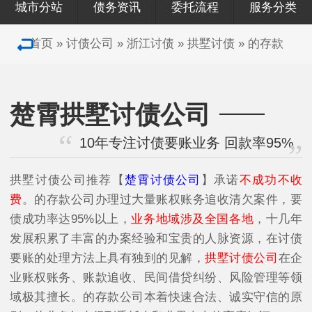
城市分站
债务资讯
委托流程
服务分类
首页
»
讨债公司
»
浙江讨债
»
拱墅讨债
»
的存款
楚霄拱墅讨债公司
10年专注讨债要账业务 回款率95%
拱墅讨债公司
推荐【
楚霄讨债公司
】承诺
不成功不收
费
。的存款公司办理过大量账权账务追收清欠案件，要
债成功率达95%以上，
业务地域涉及全国各地
，十几年
发展积累了丰富的办案经验和宝贵的人脉资源，在讨债
要账的处理方法上具有独到的见解，
拱墅讨债公司
在企
业账权账务、账款追收、民间借贷纠纷、风险管理等领
域极其擅长。的存款公司本着快速合法、诚实守信的原