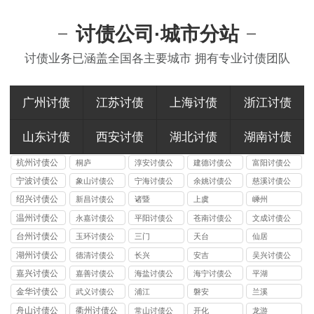
讨债公司·城市分站
讨债业务已涵盖全国各主要城市 拥有专业讨债团队
广州讨债
江苏讨债
上海讨债
浙江讨债
山东讨债
西安讨债
湖北讨债
湖南讨债
杭州讨债公
桐庐
淳安讨债公
建德讨债公
富阳讨债公
司
司
司
司
宁波讨债公
象山讨债公
宁海讨债公
余姚讨债公
慈溪讨债公
司
司
司
司
司
绍兴讨债公
新昌讨债公
诸暨
上虞
嵊州
司
司
温州讨债公
永嘉讨债公
平阳讨债公
苍南讨债公
文成讨债公
司
司
司
司
司
台州讨债公
玉环讨债公
三门
天台
仙居
司
司
湖州讨债公
德清讨债公
长兴
安吉
吴兴讨债公
司
司
司
嘉兴讨债公
嘉善讨债公
海盐讨债公
海宁讨债公
平湖
司
司
司
司
金华讨债公
武义讨债公
浦江
磐安
兰溪
司
司
舟山讨债公
衢州讨债公
常山讨债公
开化
龙游