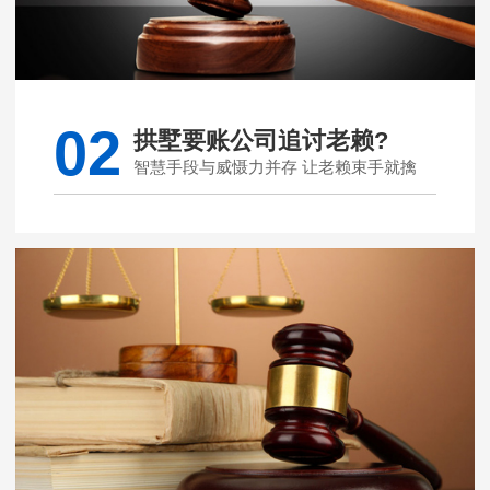
02
拱墅要账公司追讨老赖?
智慧手段与威慑力并存 让老赖束手就擒