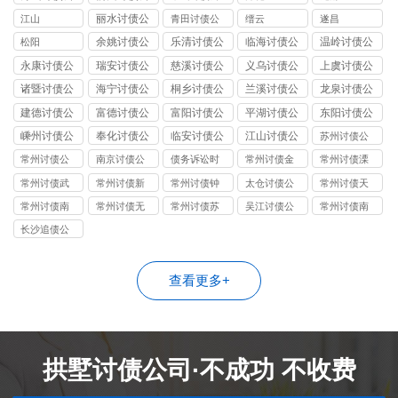
司
司
司
丽水讨债公
江山
青田讨债公
缙云
遂昌
司
司
余姚讨债公
乐清讨债公
临海讨债公
温岭讨债公
松阳
司
司
司
司
永康讨债公
瑞安讨债公
慈溪讨债公
义乌讨债公
上虞讨债公
司
司
司
司
司
诸暨讨债公
海宁讨债公
桐乡讨债公
兰溪讨债公
龙泉讨债公
司
司
司
司
司
建德讨债公
富德讨债公
富阳讨债公
平湖讨债公
东阳讨债公
司
司
司
司
司
嵊州讨债公
奉化讨债公
临安讨债公
江山讨债公
苏州讨债公
司
司
司
司
司
常州讨债公
南京讨债公
债务诉讼时
常州讨债金
常州讨债溧
司
司
效
坛公司
阳公司
常州讨债武
常州讨债新
常州讨债钟
太仓讨债公
常州讨债天
进公司
北公司
楼公司
司
宁公司
常州讨债南
常州讨债无
常州讨债苏
吴江讨债公
常州讨债南
通公司
锡公司
州公司
司
京公司
长沙追债公
司
查看更多+
拱墅讨债公司·不成功 不收费