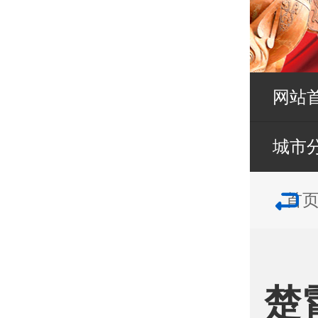
网站
城市
首
楚