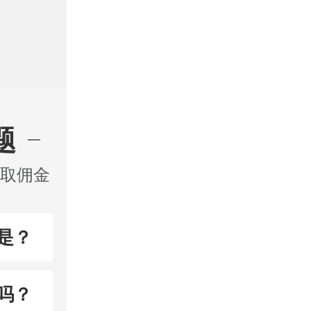
题
收取佣金
是？
吗？