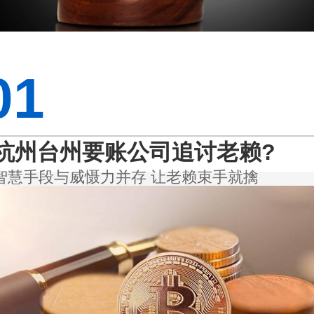
01
杭州台州要账公司追讨老赖?
智慧手段与威慑力并存 让老赖束手就擒