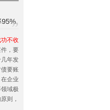
95%
成功不收
案件，要
十几年发
讨债要账
司
在企业
等领域极
的原则，