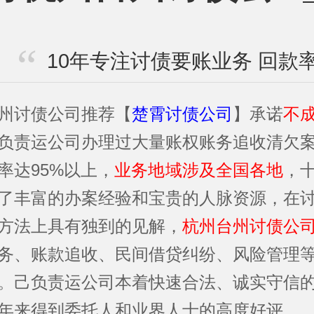
10年专注讨债要账业务 回款率
州讨债公司
推荐【
楚霄讨债公司
】承诺
不
负责运公司办理过大量账权账务追收清欠
率达95%以上，
业务地域涉及全国各地
，
了丰富的办案经验和宝贵的人脉资源，在
方法上具有独到的见解，
杭州台州讨债公
务、账款追收、民间借贷纠纷、风险管理
。己负责运公司本着快速合法、诚实守信
年来得到委托人和业界人士的高度好评。