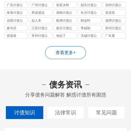
司
司
广东讨债公
广州讨债公
加坚决和
韶关讨债公
深圳讨债公
司
司
司
司
珠海讨债公
和追债流
湖南讨债公
长沙讨债公
变卖毁
司
司
司
岳阳讨债公
款人本
株洲讨债公
制这时
湘潭讨债公
司
司
司
换句话
江苏讨债公
南京讨债公
李猛制
苏州讨债公
司
司
司
曾落座
常州讨债公
地抬了
无锡讨债公
厂长看
司
司
查看更多+
债务资讯
分享债务问题解答 解惑讨债所有困惑
讨债知识
法律常识
常见问题