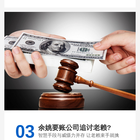
03
余姚要账公司追讨老赖?
智慧手段与威慑力并存 让老赖束手就擒