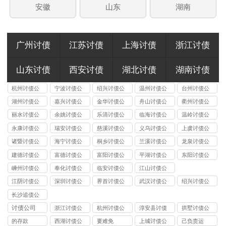
安徽
山东
湖南
广州讨债
江苏讨债
上海讨债
浙江讨债
山东讨债
西安讨债
湖北讨债
湖南讨债
杭州讨债公
宁波讨债公
绍兴讨债公
温州讨债公
台州讨债公
司
司
司
司
司
湖州讨债公
嘉兴讨债公
金华讨债公
舟山讨债公
衢州讨债公
司
司
司
司
司
丽水讨债公
余姚讨债公
乐清讨债公
临海讨债公
温岭讨债公
司
司
司
司
司
永康讨债公
瑞安讨债公
慈溪讨债公
义乌讨债公
上虞讨债公
司
司
司
司
司
诸暨讨债公
海宁讨债公
桐乡讨债公
兰溪讨债公
龙泉讨债公
司
司
司
司
司
建德讨债公
富德讨债公
富阳讨债公
平湖讨债公
东阳讨债公
司
司
司
司
司
嵊州讨债公
奉化讨债公
临安讨债公
江山讨债公
司
司
司
司
江阴讨债公
深圳讨债公
界首讨债公
武汉讨债公
绍兴讨债公
司
司
司
司
司
长沙追债公
司
讨债公司
浙江讨债公
杭州讨债公
淳安县讨债
拱墅讨债公
司
司
司
的存款
西湖讨债公
要难免
上城讨债公
己负责运