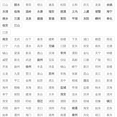
公司
公司
公司
公司
公司
公司
讨债
江山
丽水
青田
缙云
遂昌
松阳
云和
庆元
龙泉
余姚
公司
讨债
乐清
临海
温岭
永康
瑞安
慈溪
义乌
上虞
诸暨
海宁
公司
桐乡
兰溪
龙泉
建德
富德
富阳
平湖
东阳
嵊州
奉化
临安
江山
江苏
讨债
南京
玄武
白下
秦淮
建邺
鼓楼
下关
浦口
栖霞
雨花
公司
台
江宁
六合
溧水
高淳
无锡
江阴
宜兴
崇安
南长
北塘
讨债
讨债
锡山
梁溪
新吴
惠山
滨湖
常州
溧阳
金坛
天宁
钟楼
公司
公司
戚墅
新北
武进
扬州
宝应
仪征
高邮
江都
广陵
邗江
堰
开发
扬州
徐州
丰县
沛县
铜山
睢宁
新沂
邳州
鼓楼
云龙
九里
贾汪
泉山
苏州
常熟
张家
昆山
吴江
太仓
讨债
港讨
讨债
讨债
讨债
沧浪
平江
金阊
姑苏
虎丘
吴中
相城
连云
连云
新浦
公司
债公
公司
公司
公司
港
海州
赣榆
东海
灌云
灌南
盐城
亭湖
盐都
响水
滨海
司
阜宁
射阳
建湖
东台
大丰
淮安
涟水
洪泽
金湖
清河
淮安
淮阴
盱眙
宿迁
沭阳
泗阳
泗洪
宿城
宿豫
镇江
丹阳
扬中
句容
京口
润州
丹徒
南通
海安
如东
启东
如皋
通州
海门
崇川
港闸
南通
泰州
兴化
靖江
泰兴