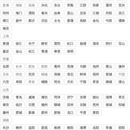
姜堰
海陵
高港
兴化
东台
常熟
江阴
张家
通州
宜兴
港
邳州
海门
溧阳
泰兴
如皋
昆山
启东
江都
丹阳
吴江
靖江
扬中
新沂
仪征
太仓
姜堰
高邮
金坛
句容
灌南
海安
上海
讨债
黄浦
徐汇
长宁
静安
普陀
虹口
杨浦
浦东
闵行
宝山
公司
嘉定
金山
松江
青浦
奉贤
崇明
安徽
讨债
合肥
长丰
肥东
肥西
亳州
芜湖
马鞍
池州
黄山
滁州
公司
山
天长
明光
安庆
桐城
淮南
淮北
蚌埠
宿州
宣城
宁国
六安
阜阳
界首
铜陵
明光
天长
宁国
界首
桐城
潜山
山东
讨债
济南
青岛
威海
潍坊
菏泽
济宁
东营
烟台
淄博
枣庄
公司
泰安
临沂
日照
德州
聊城
滨州
乐陵
兖州
诸城
邹城
滕州
肥城
新泰
胶州
胶南
龙口
平度
莱西
湖南
讨债
长沙
郴州
益阳
娄底
株洲
衡阳
湘潭
岳阳
常德
邵阳