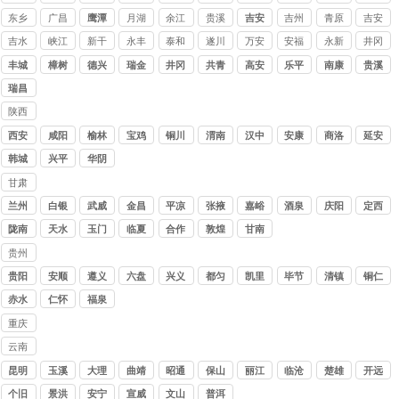
东乡
广昌
鹰潭
月湖
余江
贵溪
吉安
吉州
青原
吉安
吉水
峡江
新干
永丰
泰和
遂川
万安
安福
永新
井冈
山
丰城
樟树
德兴
瑞金
井冈
共青
高安
乐平
南康
贵溪
山
城
瑞昌
陕西
讨债
西安
咸阳
榆林
宝鸡
铜川
渭南
汉中
安康
商洛
延安
公司
韩城
兴平
华阴
甘肃
讨债
兰州
白银
武威
金昌
平凉
张掖
嘉峪
酒泉
庆阳
定西
公司
关
陇南
天水
玉门
临夏
合作
敦煌
甘南
贵州
讨债
贵阳
安顺
遵义
六盘
兴义
都匀
凯里
毕节
清镇
铜仁
公司
水
赤水
仁怀
福泉
重庆
讨债
云南
公司
讨债
昆明
玉溪
大理
曲靖
昭通
保山
丽江
临沧
楚雄
开远
公司
个旧
景洪
安宁
宣威
文山
普洱