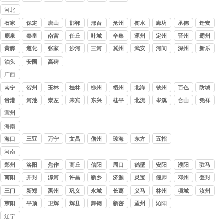
河北
讨债
石家
保定
唐山
邯郸
邢台
沧州
衡水
廊坊
承德
迁安
公司
庄
鹿泉
秦皇
南宫
任丘
叶城
辛集
涿州
定州
晋州
霸州
岛
黄骅
遵化
张家
沙河
三河
冀州
武安
河间
深州
新乐
口
泊头
安国
高碑
店
广西
讨债
南宁
贺州
玉林
桂林
柳州
梧州
北海
钦州
百色
防城
公司
港
贵港
河池
崇左
来宾
东兴
桂平
北流
岑溪
合山
凭祥
宜州
海南
讨债
海口
三亚
万宁
文昌
儋州
琼海
东方
五指
公司
山
河南
讨债
郑州
洛阳
焦作
商丘
信阳
周口
鹤壁
安阳
濮阳
驻马
公司
店
南阳
开封
漯河
许昌
新乡
济源
灵宝
偃师
邓州
登封
三门
新郑
禹州
巩义
永城
长葛
义马
林州
项城
汝州
峡
荥阳
平顶
卫辉
辉县
舞钢
新密
孟州
沁阳
山
辽宁