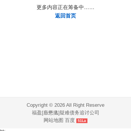
公司
公司
公司
公司
讨债
公司
要账
公司
公司
收账
要债
公司
讨债
公司
更多内容正在筹备中……
公司
公司
公司
公司
公司
返回首页
Copyright © 2026 All Right Reserve
福盈[廒懋攭]疑难债务追讨公司
网站地图
百度
51La
link: