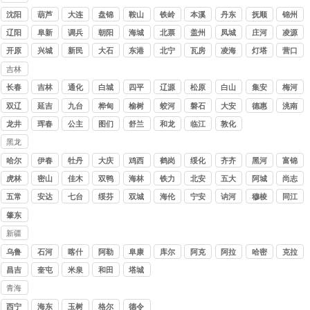
讨债
沈阳
葫芦
大连
盘锦
鞍山
铁岭
本溪
丹东
抚顺
锦州
公司
岛
辽阳
阜新
调兵
朝阳
海城
北票
盖州
凤城
庄河
凌源
山
开原
兴城
新民
大石
东港
北宁
瓦房
凌海
灯塔
营口
桥
店
吉林
讨债
长春
吉林
通化
白城
四平
辽源
松原
白山
集安
梅河
公司
口
双辽
延吉
九台
桦甸
榆树
蛟河
磐石
大安
德惠
洮南
龙井
珲春
公主
图们
舒兰
和龙
临江
敦化
岭
黑龙
江讨
哈尔
伊春
牡丹
大庆
鸡西
鹤岗
绥化
齐齐
黑河
富锦
债公
滨
江
哈尔
虎林
密山
佳木
双鸭
海林
铁力
北安
五大
阿城
尚志
司
斯
山
连池
五常
安达
七台
绥芬
双城
海伦
宁安
讷河
穆棱
同江
河
河
肇东
新疆
讨债
乌鲁
石河
喀什
阿勒
阜康
库尔
阿克
阿拉
哈密
克拉
公司
木齐
子
泰
勒
苏
尔
玛依
昌吉
奎屯
米泉
和田
塔城
青海
讨债
西宁
海东
玉树
格尔
德令