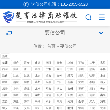
讨债公司电话：
131-2055-5528
要债公司
位置：
首页
»
要债公司
浙江
讨债
杭州
桐庐
淳安
建德
富阳
临安
上城
下城
江干
拱墅
公司
讨债
讨债
讨债
讨债
讨债
讨债
讨债
讨债
西湖
滨江
萧山
余杭
宁波
象山
宁海
余姚
慈溪
奉化
公司
公司
公司
公司
公司
公司
公司
公司
讨债
讨债
讨债
讨债
讨债
讨债
讨债
讨债
讨债
海曙
江东
江北
北仑
镇海
鄞州
绍兴
新昌
诸暨
上虞
公司
公司
公司
公司
公司
公司
公司
公司
公司
讨债
讨债
讨债
讨债
讨债
讨债
讨债
嵊州
越城
柯桥
温州
永嘉
平阳
苍南
文成
泰顺
瑞安
公司
公司
公司
公司
公司
公司
公司
讨债
讨债
讨债
讨债
讨债
讨债
讨债
讨债
乐清
龙港
鹿城
龙湾
瓯海
洞头
台州
玉环
三门
天台
公司
公司
公司
公司
公司
公司
公司
公司
讨债
讨债
讨债
讨债
讨债
讨债
讨债
仙居
温岭
临海
湖州
德清
长兴
安吉
吴兴
南浔
嘉兴
公司
公司
公司
公司
公司
公司
公司
讨债
讨债
讨债
嘉善
海盐
海宁
平湖
桐乡
南湖
秀洲
金华
武义
浦江
公司
公司
公司
讨债
讨债
讨债
讨债
讨债
讨债
磐安
兰溪
义乌
东阳
永康
舟山
衢州
常山
开化
龙游