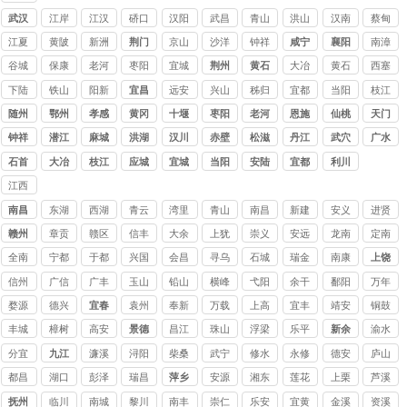
讨债
武汉
江岸
江汉
硚口
汉阳
武昌
青山
洪山
汉南
蔡甸
公司
江夏
黄陂
新洲
荆门
京山
沙洋
钟祥
咸宁
襄阳
南漳
谷城
保康
老河
枣阳
宜城
荆州
黄石
大冶
黄石
西塞
口
港
山
下陆
铁山
阳新
宜昌
远安
兴山
秭归
宜都
当阳
枝江
随州
鄂州
孝感
黄冈
十堰
枣阳
老河
恩施
仙桃
天门
口
钟祥
潜江
麻城
洪湖
汉川
赤壁
松滋
丹江
武穴
广水
口
石首
大冶
枝江
应城
宜城
当阳
安陆
宜都
利川
江西
讨债
南昌
东湖
西湖
青云
湾里
青山
南昌
新建
安义
进贤
公司
赣州
章贡
赣区
信丰
大余
上犹
崇义
安远
龙南
定南
全南
宁都
于都
兴国
会昌
寻乌
石城
瑞金
南康
上饶
信州
广信
广丰
玉山
铅山
横峰
弋阳
余干
鄱阳
万年
婺源
德兴
宜春
袁州
奉新
万载
上高
宜丰
靖安
铜鼓
丰城
樟树
高安
景德
昌江
珠山
浮梁
乐平
新余
渝水
镇
分宜
九江
濂溪
浔阳
柴桑
武宁
修水
永修
德安
庐山
都昌
湖口
彭泽
瑞昌
萍乡
安源
湘东
莲花
上栗
芦溪
抚州
临川
南城
黎川
南丰
崇仁
乐安
宜黄
金溪
资溪