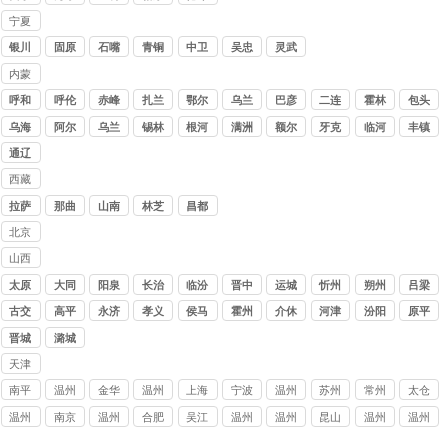
公司
木
哈
宁夏
讨债
银川
固原
石嘴
青铜
中卫
吴忠
灵武
公司
山
峡
内蒙
古讨
呼和
呼伦
赤峰
扎兰
鄂尔
乌兰
巴彦
二连
霍林
包头
债公
浩特
贝尔
屯
多斯
察布
淖尔
浩特
郭勒
乌海
阿尔
乌兰
锡林
根河
满洲
额尔
牙克
临河
丰镇
司
山
浩特
浩特
里
古纳
石
通辽
西藏
讨债
拉萨
那曲
山南
林芝
昌都
公司
北京
讨债
山西
公司
讨债
太原
大同
阳泉
长治
临汾
晋中
运城
忻州
朔州
吕梁
公司
古交
高平
永济
孝义
侯马
霍州
介休
河津
汾阳
原平
晋城
潞城
天津
讨债
南平
温州
金华
温州
上海
宁波
温州
苏州
常州
太仓
公司
收债
龙港
义乌
乐清
讨债
讨债
瑞安
讨债
讨债
讨债
温州
南京
温州
合肥
吴江
温州
温州
昆山
温州
温州
公司
讨债
讨债
要账
公司
公司
追债
公司
公司
公司
泰顺
讨债
文成
讨债
讨债
苍南
平阳
讨债
永嘉
讨债