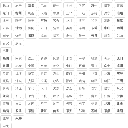
鹤山
恩平
茂名
电白
高州
化州
信宜
惠州
博罗
惠东
龙门
梅州
梅县
大埔
丰顺
五华
平远
蕉岭
兴宁
汕尾
海丰
陆河
陆丰
河源
紫金
龙川
连平
和平
东源
阳江
阳春
清远
佛冈
阳山
清新
英德
连州
东莞
中山
潮州
潮安
饶平
揭阳
揭东
揭西
惠来
普宁
云浮
新兴
郁南
云安
罗定
福建
讨债
福州
闽侯
连江
罗源
闽清
永泰
平潭
福清
长乐
厦门
公司
泉州
惠安
安溪
永春
德化
金门
石狮
晋江
南安
漳州
云霄
漳浦
诏安
长泰
东山
南靖
平和
华安
龙海
南平
顺昌
浦城
光泽
松溪
政和
邵武
武夷
建瓯
建阳
三明
山
明溪
清流
宁化
大田
尤溪
沙县
将乐
泰宁
建宁
永安
龙岩
长汀
永定
上杭
武平
连城
漳平
莆田
仙游
宁德
霞浦
古田
屏南
寿宁
周宁
柘荣
福安
福鼎
龙海
建瓯
武夷
长乐
福清
晋江
南安
福安
邵武
石狮
福鼎
建阳
山
漳平
永安
湖北