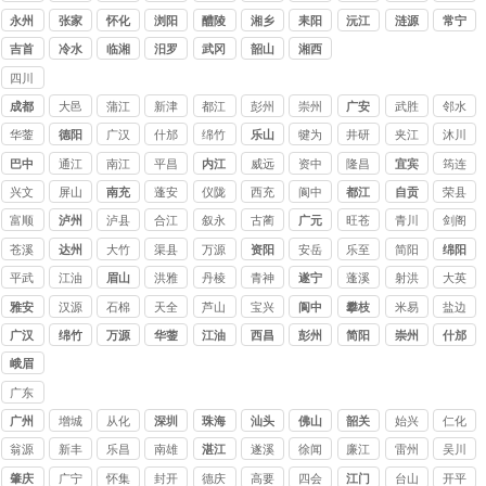
公司
永州
张家
怀化
浏阳
醴陵
湘乡
耒阳
沅江
涟源
常宁
界
吉首
冷水
临湘
汨罗
武冈
韶山
湘西
江
四川
讨债
成都
大邑
蒲江
新津
都江
彭州
崇州
广安
武胜
邻水
公司
堰
华蓥
德阳
广汉
什邡
绵竹
乐山
犍为
井研
夹江
沐川
巴中
通江
南江
平昌
内江
威远
资中
隆昌
宜宾
筠连
兴文
屏山
南充
蓬安
仪陇
西充
阆中
都江
自贡
荣县
堰
富顺
泸州
泸县
合江
叙永
古蔺
广元
旺苍
青川
剑阁
苍溪
达州
大竹
渠县
万源
资阳
安岳
乐至
简阳
绵阳
平武
江油
眉山
洪雅
丹棱
青神
遂宁
蓬溪
射洪
大英
雅安
汉源
石棉
天全
芦山
宝兴
阆中
攀枝
米易
盐边
花
广汉
绵竹
万源
华蓥
江油
西昌
彭州
简阳
崇州
什邡
峨眉
山
广东
讨债
广州
增城
从化
深圳
珠海
汕头
佛山
韶关
始兴
仁化
公司
翁源
新丰
乐昌
南雄
湛江
遂溪
徐闻
廉江
雷州
吴川
肇庆
广宁
怀集
封开
德庆
高要
四会
江门
台山
开平