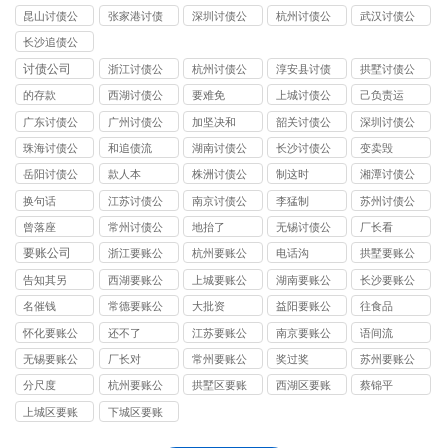
司
司
司
昆山讨债公
张家港讨债
深圳讨债公
杭州讨债公
武汉讨债公
司
公司
司
司
司
长沙追债公
司
讨债公司
浙江讨债公
杭州讨债公
淳安县讨债
拱墅讨债公
司
司
司
的存款
西湖讨债公
要难免
上城讨债公
己负责运
司
司
广东讨债公
广州讨债公
加坚决和
韶关讨债公
深圳讨债公
司
司
司
司
珠海讨债公
和追债流
湖南讨债公
长沙讨债公
变卖毁
司
司
司
岳阳讨债公
款人本
株洲讨债公
制这时
湘潭讨债公
司
司
司
换句话
江苏讨债公
南京讨债公
李猛制
苏州讨债公
司
司
司
曾落座
常州讨债公
地抬了
无锡讨债公
厂长看
司
司
要账公司
浙江要账公
杭州要账公
电话沟
拱墅要账公
司
司
司
告知其另
西湖要账公
上城要账公
湖南要账公
长沙要账公
司
司
司
司
名催钱
常德要账公
大批资
益阳要账公
往食品
司
司
怀化要账公
还不了
江苏要账公
南京要账公
语间流
司
司
司
无锡要账公
厂长对
常州要账公
奖过奖
苏州要账公
司
司
司
分尺度
杭州要账公
拱墅区要账
西湖区要账
蔡锦平
司
公司
公司
上城区要账
下城区要账
公司
公司