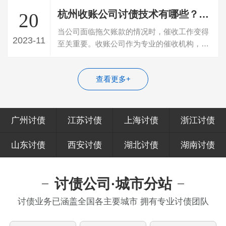
杭州收账公司讨债技术有哪些？学会这7招统统搞定！
20
当公司面临拖欠账款的情况时，催收工作变得
2023-11
至关重要。收账公司作为专业的催收机构，在
处理拖欠账款时采取了许多技巧和策略。…
查看更多+
广州讨债
江苏讨债
上海讨债
浙江讨债
山东讨债
西安讨债
湖北讨债
湖南讨债
讨债公司·城市分站
讨债业务已涵盖全国各主要城市 拥有专业讨债团队