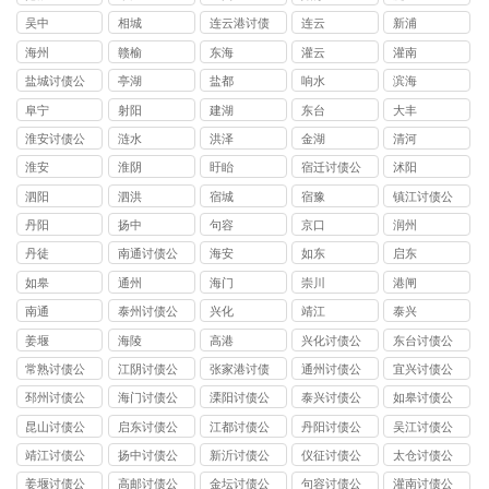
吴中
相城
连云港讨债
连云
新浦
公司
海州
赣榆
东海
灌云
灌南
盐城讨债公
亭湖
盐都
响水
滨海
司
阜宁
射阳
建湖
东台
大丰
淮安讨债公
涟水
洪泽
金湖
清河
司
淮安
淮阴
盱眙
宿迁讨债公
沭阳
司
泗阳
泗洪
宿城
宿豫
镇江讨债公
司
丹阳
扬中
句容
京口
润州
丹徒
南通讨债公
海安
如东
启东
司
如皋
通州
海门
崇川
港闸
南通
泰州讨债公
兴化
靖江
泰兴
司
姜堰
海陵
高港
兴化讨债公
东台讨债公
司
司
常熟讨债公
江阴讨债公
张家港讨债
通州讨债公
宜兴讨债公
司
司
公司
司
司
邳州讨债公
海门讨债公
溧阳讨债公
泰兴讨债公
如皋讨债公
司
司
司
司
司
昆山讨债公
启东讨债公
江都讨债公
丹阳讨债公
吴江讨债公
司
司
司
司
司
靖江讨债公
扬中讨债公
新沂讨债公
仪征讨债公
太仓讨债公
司
司
司
司
司
姜堰讨债公
高邮讨债公
金坛讨债公
句容讨债公
灌南讨债公