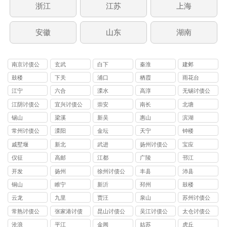
浙江
江苏
上海
安徽
山东
湖南
南京讨债公
玄武
白下
秦淮
建邺
司
鼓楼
下关
浦口
栖霞
雨花台
江宁
六合
溧水
高淳
无锡讨债公
司
江阴讨债公
宜兴讨债公
崇安
南长
北塘
司
司
锡山
梁溪
新吴
惠山
滨湖
常州讨债公
溧阳
金坛
天宁
钟楼
司
戚墅堰
新北
武进
扬州讨债公
宝应
司
仪征
高邮
江都
广陵
邗江
开发
扬州
徐州讨债公
丰县
沛县
司
铜山
睢宁
新沂
邳州
鼓楼
云龙
九里
贾汪
泉山
苏州讨债公
司
常熟讨债公
张家港讨债
昆山讨债公
吴江讨债公
太仓讨债公
司
公司
司
司
司
沧浪
平江
金阊
姑苏
虎丘