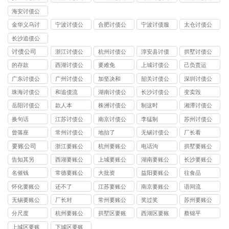
司
司
司
司
司
海安讨债公
司
金华义乌讨
宁波讨债公
合肥讨债公
宁波讨债服
太仓讨债公
债公司
司
司
务
司
长沙追债公
司
讨债公司
浙江讨债公
杭州讨债公
淳安县讨债
拱墅讨债公
司
司
司
的存款
西湖讨债公
要难免
上城讨债公
己负责运
司
司
广东讨债公
广州讨债公
加坚决和
韶关讨债公
深圳讨债公
司
司
司
司
珠海讨债公
和追债流
湖南讨债公
长沙讨债公
变卖毁
司
司
司
岳阳讨债公
款人本
株洲讨债公
制这时
湘潭讨债公
司
司
司
换句话
江苏讨债公
南京讨债公
李猛制
苏州讨债公
司
司
司
曾落座
常州讨债公
地抬了
无锡讨债公
厂长看
司
司
要账公司
浙江要账公
杭州要账公
电话沟
拱墅要账公
司
司
司
告知其另
西湖要账公
上城要账公
湖南要账公
长沙要账公
司
司
司
司
名催钱
常德要账公
大批资
益阳要账公
往食品
司
司
怀化要账公
还不了
江苏要账公
南京要账公
语间流
司
司
司
无锡要账公
厂长对
常州要账公
奖过奖
苏州要账公
司
司
司
分尺度
杭州要账公
拱墅区要账
西湖区要账
蔡锦平
司
公司
公司
上城区要账
下城区要账