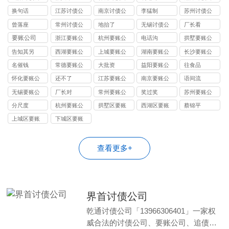
司
司
司
换句话
江苏讨债公
南京讨债公
李猛制
苏州讨债公
司
司
司
曾落座
常州讨债公
地抬了
无锡讨债公
厂长看
司
司
要账公司
浙江要账公
杭州要账公
电话沟
拱墅要账公
司
司
司
告知其另
西湖要账公
上城要账公
湖南要账公
长沙要账公
司
司
司
司
名催钱
常德要账公
大批资
益阳要账公
往食品
司
司
怀化要账公
还不了
江苏要账公
南京要账公
语间流
司
司
司
无锡要账公
厂长对
常州要账公
奖过奖
苏州要账公
司
司
司
分尺度
杭州要账公
拱墅区要账
西湖区要账
蔡锦平
司
公司
公司
上城区要账
下城区要账
公司
公司
查看更多+
界首讨债公司
乾通讨债公司「13966306401」一家权
威合法的讨债公司、要账公司、追债…