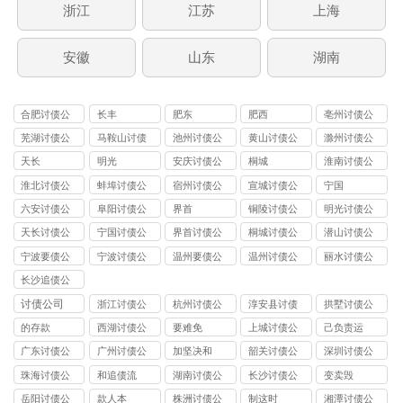
浙江
江苏
上海
安徽
山东
湖南
合肥讨债公
长丰
肥东
肥西
亳州讨债公
司
司
芜湖讨债公
马鞍山讨债
池州讨债公
黄山讨债公
滁州讨债公
司
公司
司
司
司
天长
明光
安庆讨债公
桐城
淮南讨债公
司
司
淮北讨债公
蚌埠讨债公
宿州讨债公
宣城讨债公
宁国
司
司
司
司
六安讨债公
阜阳讨债公
界首
铜陵讨债公
明光讨债公
司
司
司
司
天长讨债公
宁国讨债公
界首讨债公
桐城讨债公
潜山讨债公
司
司
司
司
司
宁波要债公
宁波讨债公
温州要债公
温州讨债公
丽水讨债公
司
司
司
司
司
长沙追债公
司
讨债公司
浙江讨债公
杭州讨债公
淳安县讨债
拱墅讨债公
司
司
司
的存款
西湖讨债公
要难免
上城讨债公
己负责运
司
司
广东讨债公
广州讨债公
加坚决和
韶关讨债公
深圳讨债公
司
司
司
司
珠海讨债公
和追债流
湖南讨债公
长沙讨债公
变卖毁
司
司
司
岳阳讨债公
款人本
株洲讨债公
制这时
湘潭讨债公