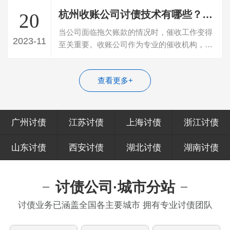
杭州收账公司讨债技术有哪些？学会这7招统统搞定！
20
当公司面临拖欠账款的情况时，催收工作变得
2023-11
至关重要。收账公司作为专业的催收机构，在
处理拖欠账款时采取了许多技巧和策略。…
查看更多+
广州讨债
江苏讨债
上海讨债
浙江讨债
山东讨债
西安讨债
湖北讨债
湖南讨债
讨债公司·城市分站
讨债业务已涵盖全国各主要城市 拥有专业讨债团队