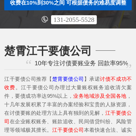
收费在10%到30%之间 可根据债务的难易度调整
131-2055-5528
楚霄江干要债公司
10年专注讨债要账业务 回款率95%
江干要债公司
推荐【
楚霄要债公司
】承诺
讨债不成功不
收费
。江干要债公司办理过大量账权账务追收清欠案
件，要债成功率达95%以上，
业务地域涉及全国各地
，
十几年发展积累了丰富的办案经验和宝贵的人脉资源，
在讨债要账的处理方法上具有独到的见解，
江干要债公
司
在企业账权账务、账款追收、民间借贷纠纷、风险管
理等领域极其擅长。
江干要债公司
本着快速合法、诚实