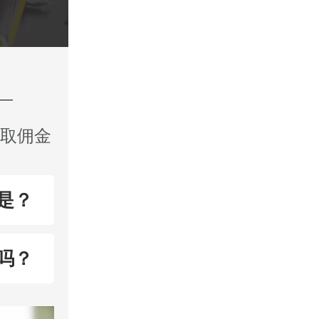
收取佣金
是？
吗？