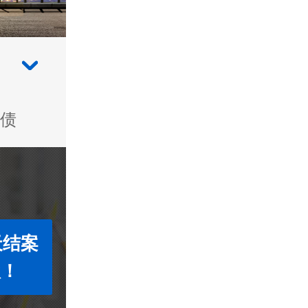
债
天结案
款！