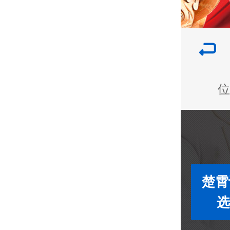
位
楚霄
选