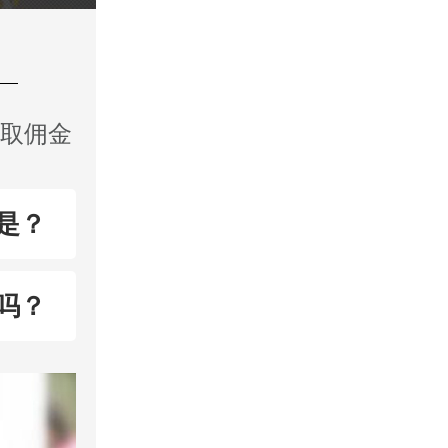
收取佣金
是？
吗？