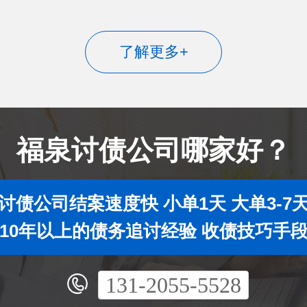
了解更多+
福泉讨债公司哪家好？
讨债公司结案速度快 小单1天 大单3-7
10年以上的债务追讨经验 收债技巧手
131-2055-5528